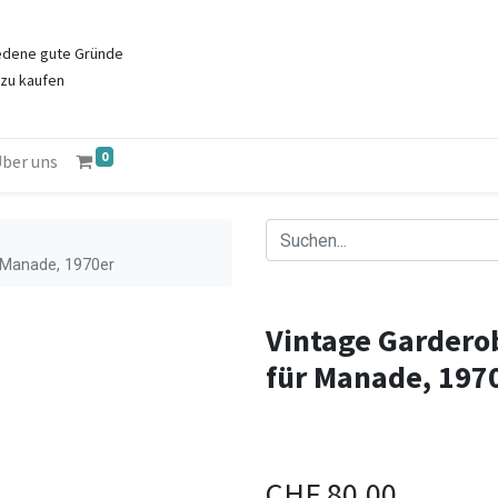
iedene gute Gründe
 zu kau
fen
0
ber uns
r Manade, 1970er
Vintage Garderob
für Manade, 197
CHF
80.00